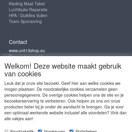
Kleding Maat Tabel
Luchtbuks Reparatie
HPA / Duikfles Vullen
Team Sponsoring
Contact
www.unit13shop.eu
Thermiekstraat 12
6361 HB Nuth
Welkom! Deze website maakt gebruik
info@unit13shop.eu
van cookies
Leuk dat je onze site bezoekt. Geef hier aan welke cookies we
mogen plaatsen. De noodzakelijke cookies verzamelen geen
Sociale media
persoonsgegevens. De overige cookies helpen ons de site en je
bezoekerservaring te verbeteren. Ook helpen ze ons om onze
producten beter bij je onder de aandacht te brengen. Ga je voor
een optimaal werkende website inclusief alle voordelen? Vink dan
alle vakjes aan!
Copyright © 2009 - 2025- ALL EXPLICIT RIGHTS
Noodzakelijk
Voorkeuren
Statistieken