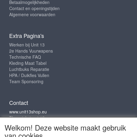
Betaalmogelijkheden
Contact en openingstijden
Algemene voorwaarden
Extra Pagina's
Werken bij Unit 13
2e Hands Vuurwapens
Technische FAQ
Kleding Maat Tabel
Luchtbuks Reparatie
HPA / Duikfles Vullen
Team Sponsoring
Contact
www.unit13shop.eu
Thermiekstraat 12
6361 HB Nuth
Welkom! Deze website maakt gebruik
info@unit13shop.eu
van cookies