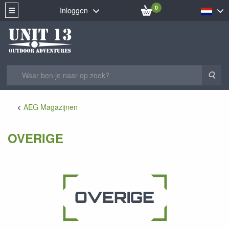
0
Inloggen
Zoe
AEG Magazijnen
OVERIGE