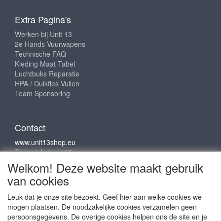
Extra Pagina's
Werken bij Unit 13
2e Hands Vuurwapens
Technische FAQ
Kleding Maat Tabel
Luchtbuks Reparatie
HPA / Duikfles Vullen
Team Sponsoring
Contact
www.unit13shop.eu
Thermiekstraat 12
6361 HB Nuth
Welkom! Deze website maakt gebruik
info@unit13shop.eu
van cookies
Leuk dat je onze site bezoekt. Geef hier aan welke cookies we
mogen plaatsen. De noodzakelijke cookies verzamelen geen
Sociale media
persoonsgegevens. De overige cookies helpen ons de site en je