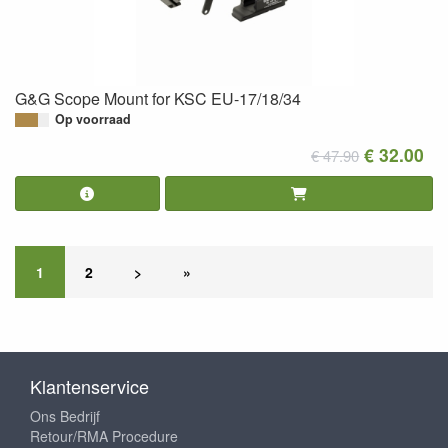
G&G Scope Mount for KSC EU-17/18/34
Op voorraad
€ 32.00
€ 47.90
1
2
>
»
Klantenservice
Ons Bedrijf
Retour/RMA Procedure