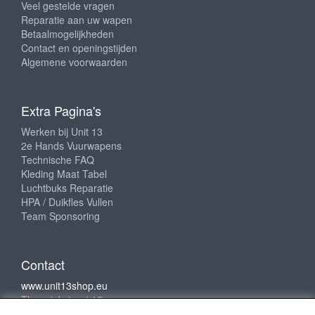
Veel gestelde vragen
Reparatie aan uw wapen
Betaalmogelijkheden
Contact en openingstijden
Algemene voorwaarden
Extra Pagina's
Werken bij Unit 13
2e Hands Vuurwapens
Technische FAQ
Kleding Maat Tabel
Luchtbuks Reparatie
HPA / Duikfles Vullen
Team Sponsoring
Contact
www.unit13shop.eu
Thermiekstraat 12
6361 HB Nuth