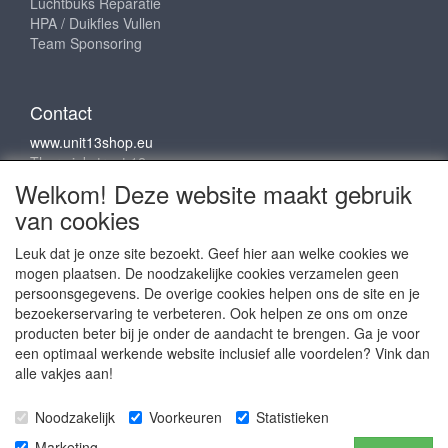
Luchtbuks Reparatie
HPA / Duikfles Vullen
Team Sponsoring
Contact
www.unit13shop.eu
Thermiekstraat 12
6361 HB Nuth
Welkom! Deze website maakt gebruik
info@unit13shop.eu
van cookies
Leuk dat je onze site bezoekt. Geef hier aan welke cookies we
mogen plaatsen. De noodzakelijke cookies verzamelen geen
Sociale media
persoonsgegevens. De overige cookies helpen ons de site en je
bezoekerservaring te verbeteren. Ook helpen ze ons om onze
producten beter bij je onder de aandacht te brengen. Ga je voor
een optimaal werkende website inclusief alle voordelen? Vink dan
alle vakjes aan!
Copyright © 2009 - 2025- ALL EXPLICIT RIGHTS
Noodzakelijk
Voorkeuren
Statistieken
RESERVED to © Unit 13 Outdoor Adventures
Copyright © Copy claim on the name and logo Unit 13
Marketing