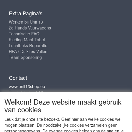
Extra Pagina's
Werken bij Unit 13
2e Hands Vuurwapens
Technische FAQ
Kleding Maat Tabel
Luchtbuks Reparatie
HPA / Duikfles Vullen
Team Sponsoring
Contact
www.unit13shop.eu
Thermiekstraat 12
6361 HB Nuth
Welkom! Deze website maakt gebruik
info@unit13shop.eu
van cookies
Leuk dat je onze site bezoekt. Geef hier aan welke cookies we
mogen plaatsen. De noodzakelijke cookies verzamelen geen
Sociale media
persoonsgegevens. De overige cookies helpen ons de site en je