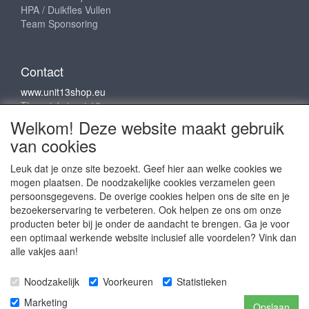
HPA / Duikfles Vullen
Team Sponsoring
Contact
www.unit13shop.eu
Thermiekstraat 12
6361 HB Nuth
Welkom! Deze website maakt gebruik
info@unit13shop.eu
van cookies
Leuk dat je onze site bezoekt. Geef hier aan welke cookies we
mogen plaatsen. De noodzakelijke cookies verzamelen geen
Sociale media
persoonsgegevens. De overige cookies helpen ons de site en je
bezoekerservaring te verbeteren. Ook helpen ze ons om onze
producten beter bij je onder de aandacht te brengen. Ga je voor
een optimaal werkende website inclusief alle voordelen? Vink dan
alle vakjes aan!
Copyright © 2009 - 2025- ALL EXPLICIT RIGHTS
Noodzakelijk
Voorkeuren
Statistieken
RESERVED to © Unit 13 Outdoor Adventures
Copyright © Copy claim on the name and logo Unit 13
Marketing
Opslaan