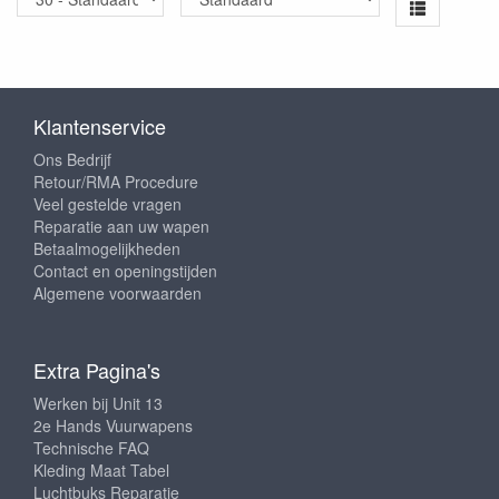
Klantenservice
Ons Bedrijf
Retour/RMA Procedure
Veel gestelde vragen
Reparatie aan uw wapen
Betaalmogelijkheden
Contact en openingstijden
Algemene voorwaarden
Extra Pagina's
Werken bij Unit 13
2e Hands Vuurwapens
Technische FAQ
Kleding Maat Tabel
Luchtbuks Reparatie