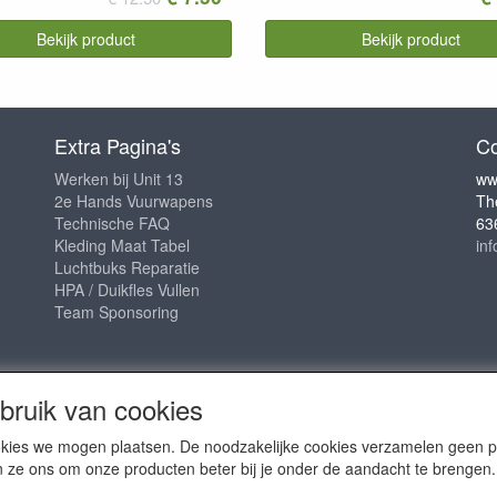
Bekijk product
Bekijk product
Extra Pagina's
Co
Werken bij Unit 13
ww
2e Hands Vuurwapens
Th
Technische FAQ
63
Kleding Maat Tabel
in
Luchtbuks Reparatie
HPA / Duikfles Vullen
Team Sponsoring
ruik van cookies
cookies we mogen plaatsen. De noodzakelijke cookies verzamelen geen
n ze ons om onze producten beter bij je onder de aandacht te brengen.