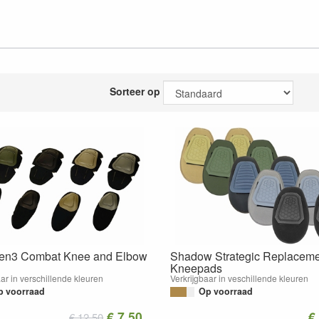
Sorteer op
en3 Combat Knee and Elbow
Shadow Strategic Replaceme
Kneepads
aar in verschillende kleuren
Verkrijgbaar in veschillende kleuren
p voorraad
Op voorraad
€ 7.50
€
€ 12.50