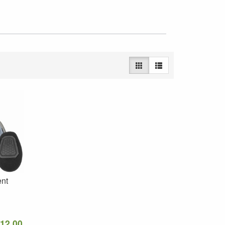
nt
 12.00