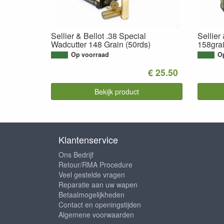
Sellier & Bellot .38 Special
Sellier
Wadcutter 148 Grain (50rds)
158grai
Op voorraad
O
€ 25.50
Bekijk product
Klantenservice
Ons Bedrijf
Retour/RMA Procedure
Veel gestelde vragen
Reparatie aan uw wapen
Betaalmogelijkheden
Contact en openingstijden
Algemene voorwaarden