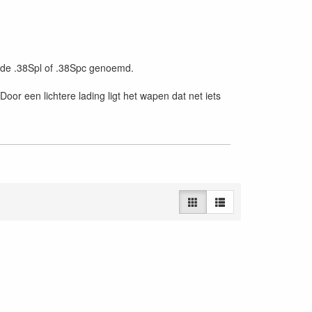
l de .38Spl of .38Spc genoemd.
or een lichtere lading ligt het wapen dat net iets