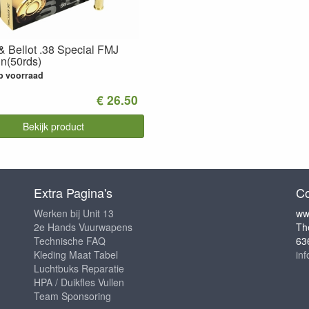
 & Bellot .38 Special FMJ
n(50rds)
p voorraad
€ 26.50
Bekijk product
Extra Pagina's
Co
Werken bij Unit 13
ww
2e Hands Vuurwapens
Th
Technische FAQ
63
Kleding Maat Tabel
in
Luchtbuks Reparatie
HPA / Duikfles Vullen
Team Sponsoring