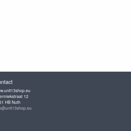
ntact
w.unit13shop.eu
ermiekstraat 12
61 HB Nuth
fo@unit13shop.eu