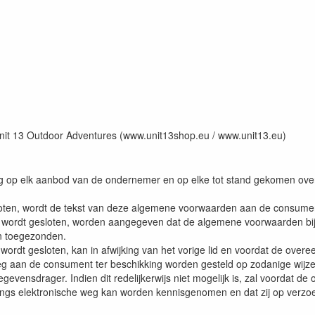
it 13 Outdoor Adventures (www.unit13shop.eu / www.unit13.eu)
g op elk aanbod van de ondernemer en op elke tot stand gekomen ov
ten, wordt de tekst van deze algemene voorwaarden aan de consument be
d wordt gesloten, worden aangegeven dat de algemene voorwaarden bij d
n toegezonden.
wordt gesloten, kan in afwijking van het vorige lid en voordat de over
g aan de consument ter beschikking worden gesteld op zodanige wijz
ensdrager. Indien dit redelijkerwijs niet mogelijk is, zal voordat de
s elektronische weg kan worden kennisgenomen en dat zij op verzoe