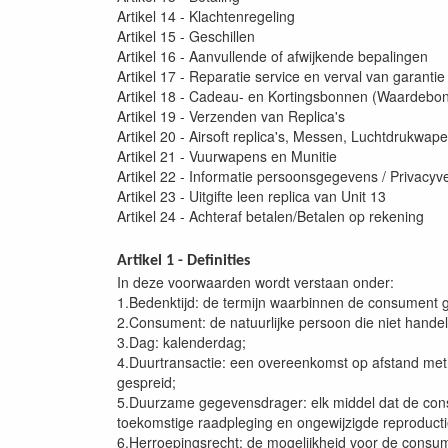
Artikel 14 - Klachtenregeling
Artikel 15 - Geschillen
Artikel 16 - Aanvullende of afwijkende bepalingen
Artikel 17 - Reparatie service en verval van garantie
Artikel 18 - Cadeau- en Kortingsbonnen (Waardebo
Artikel 19 - Verzenden van Replica's
Artikel 20 - Airsoft replica's, Messen, Luchtdrukwa
Artikel 21 - Vuurwapens en Munitie
Artikel 22 - Informatie persoonsgegevens / Privacyve
Artikel 23 - Uitgifte leen replica van Unit 13
Artikel 24 - Achteraf betalen/Betalen op rekening
Artikel 1 - Definities
In deze voorwaarden wordt verstaan onder:
1.Bedenktijd: de termijn waarbinnen de consument g
2.Consument: de natuurlijke persoon die niet hande
3.Dag: kalenderdag;
4.Duurtransactie: een overeenkomst op afstand met b
gespreid;
5.Duurzame gegevensdrager: elk middel dat de consu
toekomstige raadpleging en ongewijzigde reproducti
6.Herroepingsrecht: de mogelijkheid voor de consum