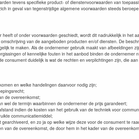
rden tevens specifieke product- of dienstenvoorwaarden van toepassing
ch in geval van tegenstrijdige algemene voorwaarden steeds beroepen
 heeft of onder voorwaarden geschiedt, wordt dit nadrukkelijk in het 
 omschrijving van de aangeboden producten en/of diensten. De beschri
elijk te maken. Als de ondernemer gebruik maakt van afbeeldingen z
rgissingen of kennelijke fouten in het aanbod binden de ondernemer ni
de consument duidelijk is wat de rechten en verplichtingen zijn, die aa
omen en welke handelingen daarvoor nodig zijn;
epingsrecht;
van de overeenkomst;
wel de termijn waarbinnen de ondernemer de prijs garandeert;
stand indien de kosten van het gebruik van de techniek voor commun
bruikte communicatiemiddel;
archiveerd, en zo ja op welke wijze deze voor de consument te raad
van de overeenkomst, de door hem in het kader van de overeenkomst