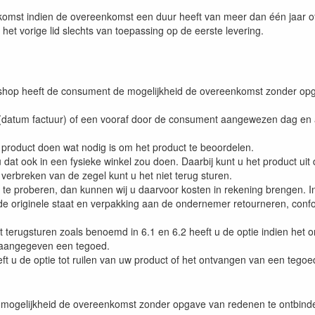
st indien de overeenkomst een duur heeft van meer dan één jaar of
 het vorige lid slechts van toepassing op de eerste levering.
ebshop heeft de consument de mogelijkheid de overeenkomst zonder o
p (datum factuur) of een vooraf door de consument aangewezen dag 
product doen wat nodig is om het product te beoordelen.
u dat ook in een fysieke winkel zou doen. Daarbij kunt u het product uit
t verbreken van de zegel kunt u het niet terug sturen.
e proberen, dan kunnen wij u daarvoor kosten in rekening brengen. In
 de originele staat en verpakking aan de ondernemer retourneren, conf
 terugsturen zoals benoemd in 6.1 en 6.2 heeft u de optie indien het on
 aangegeven een tegoed.
eft u de optie tot ruilen van uw product of het ontvangen van een tegoe
de mogelijkheid de overeenkomst zonder opgave van redenen te ontbin