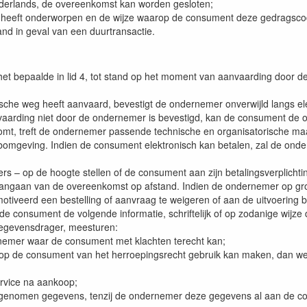
erlands, de overeenkomst kan worden gesloten;
ft onderworpen en de wijze waarop de consument deze gedragscode
 in geval van een duurtransactie.
t bepaalde in lid 4, tot stand op het moment van aanvaarding door 
ische weg heeft aanvaard, bevestigt de ondernemer onverwijld langs e
vaarding niet door de ondernemer is bevestigd, kan de consument de 
omt, treft de ondernemer passende technische en organisatorische maat
webomgeving. Indien de consument elektronisch kan betalen, zal de on
rs – op de hoogte stellen of de consument aan zijn betalingsverplichti
 aangaan van de overeenkomst op afstand. Indien de ondernemer op g
motiveerd een bestelling of aanvraag te weigeren of aan de uitvoering
 de consument de volgende informatie, schriftelijk of op zodanige wijz
egevensdrager, meesturen:
emer waar de consument met klachten terecht kan;
e consument van het herroepingsrecht gebruik kan maken, dan wel een
rvice na aankoop;
genomen gegevens, tenzij de ondernemer deze gegevens al aan de cons