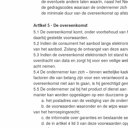
de eventuele andere talen waarin, naast het Ned
de gedragscodes waaraan de ondernemer zich hee
de minimale duur van de overeenkomst op afstand
Artikel 5 - De overeenkomst
5.1 De overeenkomst komt, onder voorbehoud van he
daarbij gestelde voorwaarden.
5.2 Indien de consument het aanbod langs elektron
van het aanbod. Zolang de ontvangst van deze aan
5.3 Indien de overeenkomst elektronisch tot stand k
overdracht van data en zorgt hij voor een veilige 
acht nemen.
5.4 De ondernemer kan zich – binnen wettelijke kade
factoren die van belang zijn voor een verantwoord
overeenkomst niet aan te gaan, is hij gerechtigd ge
5.5 De ondernemer zal bij het product of dienst aan
manier kan worden opgeslagen op een duurzame g
a. het postadres van de vestiging van de ondern
b. de voorwaarden waaronder en de wijze waarop d
van het herroepingsrecht;
c. de informatie over garanties en bestaande se
d. de in artikel 4 lid 3 van deze voorwaarden op