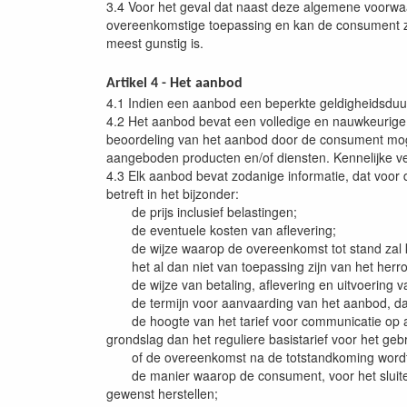
3.4 Voor het geval dat naast deze algemene voorwaa
overeenkomstige toepassing en kan de consument zi
meest gunstig is.
Artikel 4 - Het aanbod
4.1 Indien een aanbod een beperkte geldigheidsduur
4.2 Het aanbod bevat een volledige en nauwkeurige
beoordeling van het aanbod door de consument mog
aangeboden producten en/of diensten. Kennelijke ve
4.3 Elk aanbod bevat zodanige informatie, dat voor 
betreft in het bijzonder:
de prijs inclusief belastingen;
de eventuele kosten van aflevering;
de wijze waarop de overeenkomst tot stand zal k
het al dan niet van toepassing zijn van het herro
de wijze van betaling, aflevering en uitvoering 
de termijn voor aanvaarding van het aanbod, dan 
de hoogte van het tarief voor communicatie op af
grondslag dan het reguliere basistarief voor het ge
of de overeenkomst na de totstandkoming wordt ge
de manier waarop de consument, voor het sluiten 
gewenst herstellen;