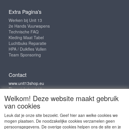
Extra Pagina's
Werken bij Unit 13
2e Hands Vuurwapens
Technische FAQ
Kleding Maat Tabel
Luchtbuks Reparatie
HPA / Duikfles Vullen
Team Sponsoring
Contact
www.unit13shop.eu
Thermiekstraat 12
6361 HB Nuth
Welkom! Deze website maakt gebruik
info@unit13shop.eu
van cookies
Leuk dat je onze site bezoekt. Geef hier aan welke cookies we
mogen plaatsen. De noodzakelijke cookies verzamelen geen
Sociale media
persoonsgegevens. De overige cookies helpen ons de site en je