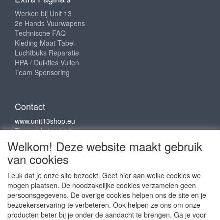
Werken bij Unit 13
2e Hands Vuurwapens
Technische FAQ
Kleding Maat Tabel
Luchtbuks Reparatie
HPA / Duikfles Vullen
Team Sponsoring
Contact
www.unit13shop.eu
Thermiekstraat 12
6361 HB Nuth
Welkom! Deze website maakt gebruik
info@unit13shop.eu
van cookies
Leuk dat je onze site bezoekt. Geef hier aan welke cookies we
mogen plaatsen. De noodzakelijke cookies verzamelen geen
Sociale media
persoonsgegevens. De overige cookies helpen ons de site en je
bezoekerservaring te verbeteren. Ook helpen ze ons om onze
producten beter bij je onder de aandacht te brengen. Ga je voor