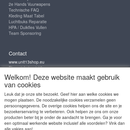
2e Hands Vuurwapens
Technische FAQ
Kleding Maat Tabel
Luchtbuks Reparatie
HPA / Duikfles Vullen
Team Sponsoring
Contact
www.unit13shop.eu
Thermiekstraat 12
6361 HB Nuth
Welkom! Deze website maakt gebruik
info@unit13shop.eu
van cookies
Leuk dat je onze site bezoekt. Geef hier aan welke cookies we
mogen plaatsen. De noodzakelijke cookies verzamelen geen
Sociale media
persoonsgegevens. De overige cookies helpen ons de site en je
bezoekerservaring te verbeteren. Ook helpen ze ons om onze
producten beter bij je onder de aandacht te brengen. Ga je voor
een optimaal werkende website inclusief alle voordelen? Vink dan
alle vakjes aan!