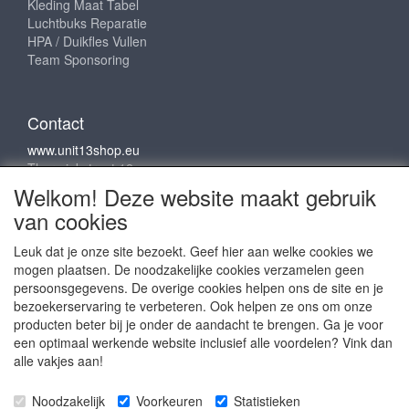
Kleding Maat Tabel
Luchtbuks Reparatie
HPA / Duikfles Vullen
Team Sponsoring
Contact
www.unit13shop.eu
Thermiekstraat 12
6361 HB Nuth
Welkom! Deze website maakt gebruik
info@unit13shop.eu
van cookies
Leuk dat je onze site bezoekt. Geef hier aan welke cookies we
mogen plaatsen. De noodzakelijke cookies verzamelen geen
Sociale media
persoonsgegevens. De overige cookies helpen ons de site en je
bezoekerservaring te verbeteren. Ook helpen ze ons om onze
producten beter bij je onder de aandacht te brengen. Ga je voor
een optimaal werkende website inclusief alle voordelen? Vink dan
alle vakjes aan!
Copyright © 2009 - 2025- ALL EXPLICIT RIGHTS
Noodzakelijk
Voorkeuren
Statistieken
RESERVED to © Unit 13 Outdoor Adventures