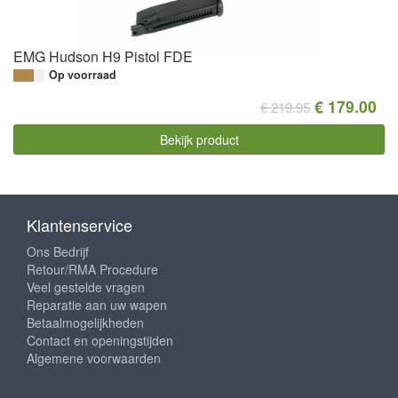
EMG Hudson H9 Pistol FDE
Op voorraad
€ 179.00
€ 219.95
Bekijk product
Klantenservice
Ons Bedrijf
Retour/RMA Procedure
Veel gestelde vragen
Reparatie aan uw wapen
Betaalmogelijkheden
Contact en openingstijden
Algemene voorwaarden