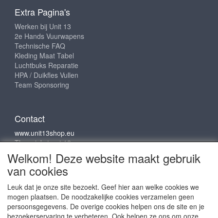
Extra Pagina's
Werken bij Unit 13
2e Hands Vuurwapens
Technische FAQ
Kleding Maat Tabel
Luchtbuks Reparatie
HPA / Duikfles Vullen
Team Sponsoring
Contact
www.unit13shop.eu
Thermiekstraat 12
6361 HB Nuth
Welkom! Deze website maakt gebruik
info@unit13shop.eu
van cookies
Leuk dat je onze site bezoekt. Geef hier aan welke cookies we
mogen plaatsen. De noodzakelijke cookies verzamelen geen
Sociale media
persoonsgegevens. De overige cookies helpen ons de site en je
bezoekerservaring te verbeteren. Ook helpen ze ons om onze