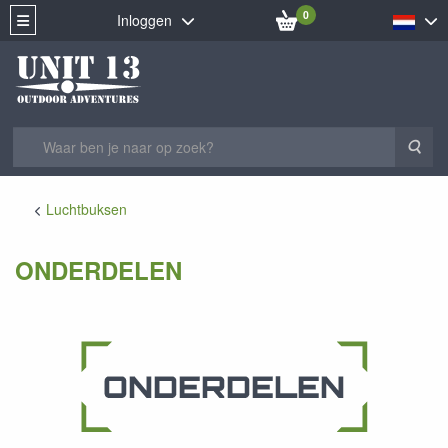
0
Inloggen
Zoe
Luchtbuksen
ONDERDELEN