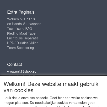
Extra Pagina's
Werken bij Unit 13
2e Hands Vuurwapens
Technische FAQ
Kleding Maat Tabel
Luchtbuks Reparatie
HPA / Duikfles Vullen
Team Sponsoring
Contact
www.unit13shop.eu
Thermiekstraat 12
6361 HB Nuth
Welkom! Deze website maakt gebruik
info@unit13shop.eu
van cookies
Leuk dat je onze site bezoekt. Geef hier aan welke cookies we
mogen plaatsen. De noodzakelijke cookies verzamelen geen
Sociale media