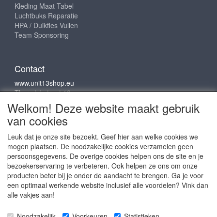
Kleding Maat Tabel
Luchtbuks Reparatie
HPA / Duikfles Vullen
Team Sponsoring
Contact
www.unit13shop.eu
Thermiekstraat 12
6361 HB Nuth
Welkom! Deze website maakt gebruik
info@unit13shop.eu
van cookies
Leuk dat je onze site bezoekt. Geef hier aan welke cookies we
mogen plaatsen. De noodzakelijke cookies verzamelen geen
Sociale media
persoonsgegevens. De overige cookies helpen ons de site en je
bezoekerservaring te verbeteren. Ook helpen ze ons om onze
producten beter bij je onder de aandacht te brengen. Ga je voor
een optimaal werkende website inclusief alle voordelen? Vink dan
alle vakjes aan!
Copyright © 2009 - 2025- ALL EXPLICIT RIGHTS
Noodzakelijk
Voorkeuren
Statistieken