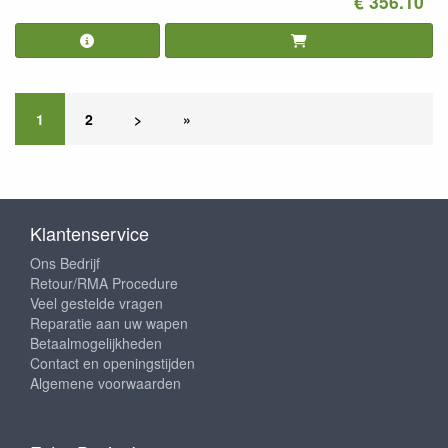
€ 356.10
1
2
>
»
Klantenservice
Ons Bedrijf
Retour/RMA Procedure
Veel gestelde vragen
Reparatie aan uw wapen
Betaalmogelijkheden
Contact en openingstijden
Algemene voorwaarden