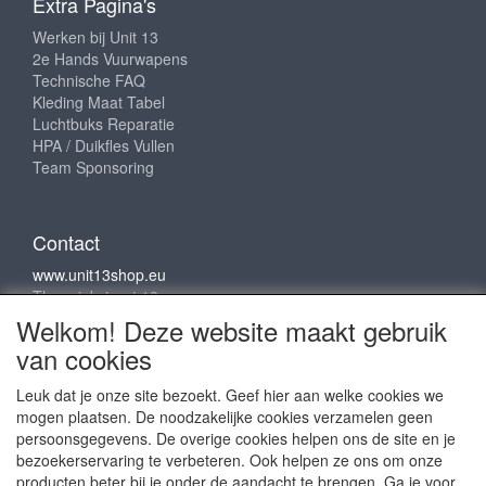
Extra Pagina's
Werken bij Unit 13
2e Hands Vuurwapens
Technische FAQ
Kleding Maat Tabel
Luchtbuks Reparatie
HPA / Duikfles Vullen
Team Sponsoring
Contact
www.unit13shop.eu
Thermiekstraat 12
6361 HB Nuth
Welkom! Deze website maakt gebruik
info@unit13shop.eu
van cookies
Leuk dat je onze site bezoekt. Geef hier aan welke cookies we
mogen plaatsen. De noodzakelijke cookies verzamelen geen
Sociale media
persoonsgegevens. De overige cookies helpen ons de site en je
bezoekerservaring te verbeteren. Ook helpen ze ons om onze
producten beter bij je onder de aandacht te brengen. Ga je voor