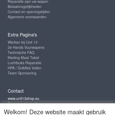
Reparatie aan uw wapen
Betaalmogelijkheden
Contact en openingstijden
Algemene voorwaarden
Extra Pagina's
Werken bij Unit 13
2e Hands Vuurwapens
Technische FAQ
Kleding Maat Tabel
Luchtbuks Reparatie
HPA / Duikfles Vullen
Team Sponsoring
Contact
www.unit13shop.eu
Thermiekstraat 12
6361 HB Nuth
Welkom! Deze website maakt gebruik
info@unit13shop.eu