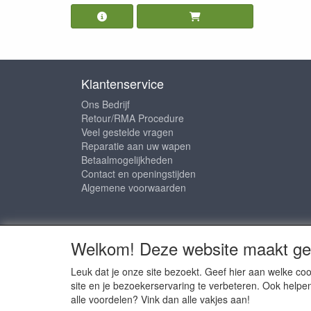
Klantenservice
Ons Bedrijf
Retour/RMA Procedure
Veel gestelde vragen
Reparatie aan uw wapen
Betaalmogelijkheden
Contact en openingstijden
Algemene voorwaarden
Sociale media
Welkom! Deze website maakt geb
Leuk dat je onze site bezoekt. Geef hier aan welke 
site en je bezoekerservaring te verbeteren. Ook helpe
alle voordelen? Vink dan alle vakjes aan!