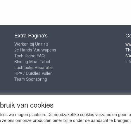
Extra Pagina's
Co
Werken bij Unit 13
ww
2e Hands Vuurwapens
Th
Technische FAQ
63
Kleding Maat Tabel
in
Luchtbuks Reparatie
HPA / Duikfles Vullen
Team Sponsoring
ruik van cookies
cookies we mogen plaatsen. De noodzakelijke cookies verzamelen geen
n ze ons om onze producten beter bij je onder de aandacht te brengen.