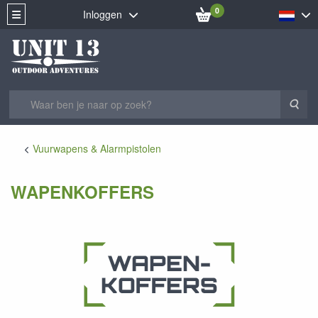
0
Inloggen
Zoe
Vuurwapens & Alarmpistolen
WAPENKOFFERS