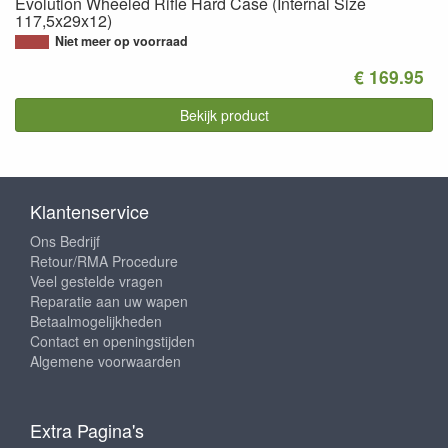
Evolution Wheeled Rifle Hard Case (Internal Size
117,5x29x12)
Niet meer op voorraad
€ 169.95
Bekijk product
Klantenservice
Ons Bedrijf
Retour/RMA Procedure
Veel gestelde vragen
Reparatie aan uw wapen
Betaalmogelijkheden
Contact en openingstijden
Algemene voorwaarden
Extra Pagina's