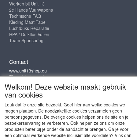
Werken bij Unit 13
2e Hands Vuurwapens
Technische FAQ
Kleding Maat Tabel
Luchtbuks Reparatie
HPA / Duikfles Vullen
Team Sponsoring
Contact
www.unit13shop.eu
Thermiekstraat 12
6361 HB Nuth
Welkom! Deze website maakt gebruik
info@unit13shop.eu
van cookies
Leuk dat je onze site bezoekt. Geef hier aan welke cookies we
mogen plaatsen. De noodzakelijke cookies verzamelen geen
Sociale media
persoonsgegevens. De overige cookies helpen ons de site en je
bezoekerservaring te verbeteren. Ook helpen ze ons om onze
producten beter bij je onder de aandacht te brengen. Ga je voor
een optimaal werkende website inclusief alle voordelen? Vink dan