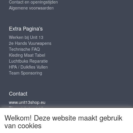
Contact en openingstijden
Algemene voorwaarden
Extra Pagina's
Werken bij Unit 13
2e Hands Vuurwapens
Technische FAQ
Kleding Maat Tabel
Luchtbuks Reparatie
HPA / Duikfles Vullen
Team Sponsoring
Contact
www.unit13shop.eu
Thermiekstraat 12
6361 HB Nuth
Welkom! Deze website maakt gebruik
info@unit13shop.eu
van cookies