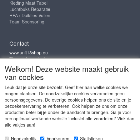
Kleding Maat Tabel
Luchtbuks Reparatie
HPA / Duikfles Vullen
Team Sponsoring
Contact
www.unit13shop.eu
Thermiekstraat 12
6361 HB Nuth
Welkom! Deze website maakt gebruik
info@unit13shop.eu
van cookies
Leuk dat je onze site bezoekt. Geef hier aan welke cookies we
mogen plaatsen. De noodzakelijke cookies verzamelen geen
Sociale media
persoonsgegevens. De overige cookies helpen ons de site en je
bezoekerservaring te verbeteren. Ook helpen ze ons om onze
producten beter bij je onder de aandacht te brengen. Ga je voor
een optimaal werkende website inclusief alle voordelen? Vink dan
alle vakjes aan!
Copyright © 2009 - 2025- ALL EXPLICIT RIGHTS
Noodzakelijk
Voorkeuren
Statistieken
RESERVED to © Unit 13 Outdoor Adventures