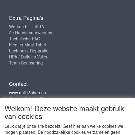
Extra Pagina's
Werken bij Unit 13
2e Hands Vuurwapens
Technische FAQ
Kleding Maat Tabel
Luchtbuks Reparatie
HPA / Duikfles Vullen
Team Sponsoring
Contact
www.unit13shop.eu
Thermiekstraat 12
6361 HB Nuth
Welkom! Deze website maakt gebruik
info@unit13shop.eu
van cookies
Leuk dat je onze site bezoekt. Geef hier aan welke cookies we
mogen plaatsen. De noodzakelijke cookies verzamelen geen
Sociale media