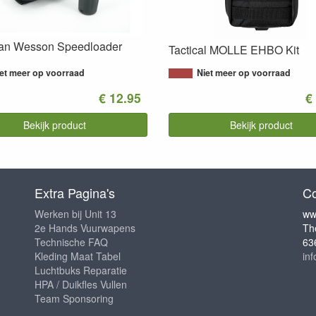
n Wesson Speedloader
Tactical MOLLE EHBO Kit
et meer op voorraad
Niet meer op voorraad
€ 12.95
€
Bekijk product
Bekijk product
Extra Pagina's
Co
Werken bij Unit 13
ww
2e Hands Vuurwapens
Th
Technische FAQ
63
Kleding Maat Tabel
in
Luchtbuks Reparatie
HPA / Duikfles Vullen
Team Sponsoring