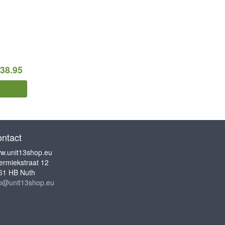
 38.95
ntact
w.unit13shop.eu
ermiekstraat 12
61 HB Nuth
fo@unit13shop.eu