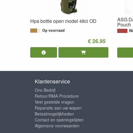
ASG Da
Hpa bottle open model 48ci OD
Pouch
Op voorraad
Ni
€ 26.95
Klantenservice
Ons Bedrijf
Retour/RMA Procedure
Veel gestelde vragen
Reparatie aan uw wapen
Betaalmogelijkheden
Contact en openingstijden
Algemene voorwaarden