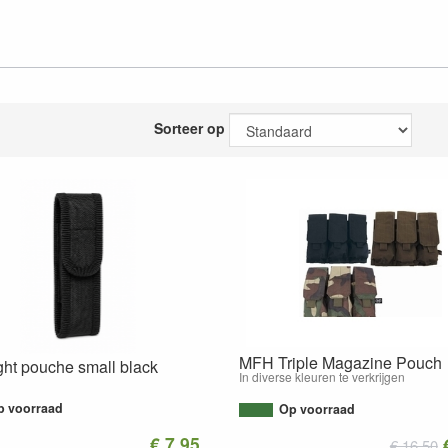
Sorteer op
MFH Triple Magazine Pouch
ght pouche small black
In diverse kleuren te verkrijgen
p voorraad
Op voorraad
€ 7.95
€ 16.50