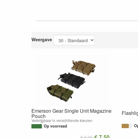
Weergave
Emerson Gear Single Unit Magazine
Flashli
Pouch
Verkrijgbaar in verschillende kleuren
O
Op voorraad
€ 7.50
€ 8.95