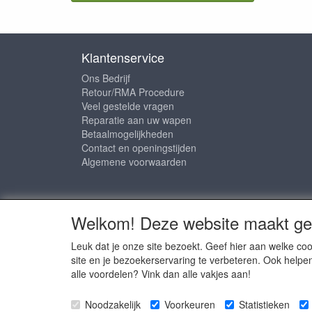
Klantenservice
Ons Bedrijf
Retour/RMA Procedure
Veel gestelde vragen
Reparatie aan uw wapen
Betaalmogelijkheden
Contact en openingstijden
Algemene voorwaarden
Sociale media
Welkom! Deze website maakt geb
Leuk dat je onze site bezoekt. Geef hier aan welke 
site en je bezoekerservaring te verbeteren. Ook helpe
alle voordelen? Vink dan alle vakjes aan!
Copyright © 
Noodzakelijk
Voorkeuren
Statistieken
Copyright © 