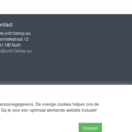
ntact
w.unit13shop.eu
ermiekstraat 12
61 HB Nuth
fo@unit13shop.eu
 persoonsgegevens. De overige cookies helpen ons de
 Ga je voor een optimaal werkende website inclusief
or Adventures
Opslaan
n the website