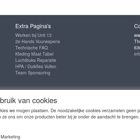
Extra Pagina's
Co
Werken bij Unit 13
ww
2e Hands Vuurwapens
Th
Technische FAQ
63
Kleding Maat Tabel
in
Luchtbuks Reparatie
HPA / Duikfles Vullen
Team Sponsoring
ruik van cookies
cookies we mogen plaatsen. De noodzakelijke cookies verzamelen geen
n ze ons om onze producten beter bij je onder de aandacht te brengen.
2009 - 2025- ALL EXPLICIT RIGHTS RESERVED to © Unit 13 Outdo
Marketing
Copy claim on the name and logo Unit 13 shop or anything else o