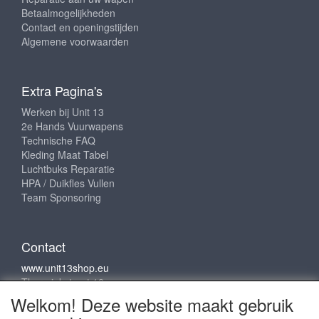
Betaalmogelijkheden
Contact en openingstijden
Algemene voorwaarden
Extra Pagina's
Werken bij Unit 13
2e Hands Vuurwapens
Technische FAQ
Kleding Maat Tabel
Luchtbuks Reparatie
HPA / Duikfles Vullen
Team Sponsoring
Contact
www.unit13shop.eu
Thermiekstraat 12
6361 HB Nuth
Welkom! Deze website maakt gebruik
info@unit13shop.eu