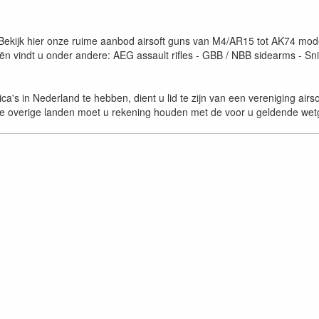
Bekijk hier onze ruime aanbod airsoft guns van M4/AR15 tot AK74 mode
n vindt u onder andere: AEG assault rifles - GBB / NBB sidearms - Sni
ica's in Nederland te hebben, dient u lid te zijn van een vereniging air
e overige landen moet u rekening houden met de voor u geldende wet