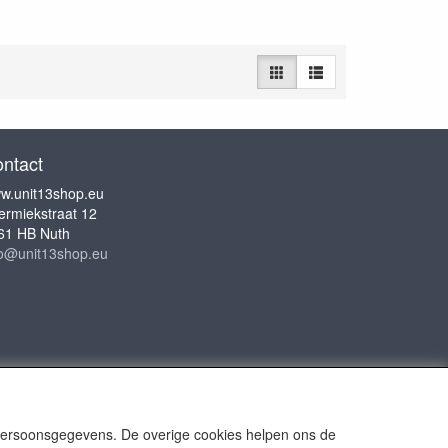
ntact
w.unit13shop.eu
ermiekstraat 12
61 HB Nuth
fo@unit13shop.eu
 persoonsgegevens. De overige cookies helpen ons de