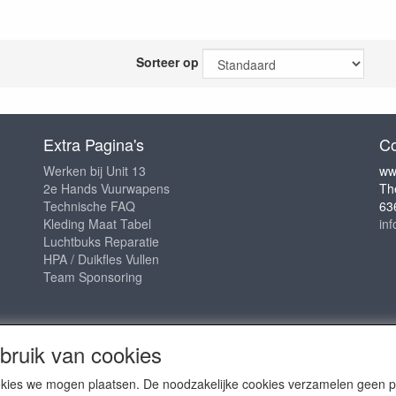
Sorteer op
Extra Pagina's
Co
Werken bij Unit 13
ww
2e Hands Vuurwapens
Th
Technische FAQ
63
Kleding Maat Tabel
in
Luchtbuks Reparatie
HPA / Duikfles Vullen
Team Sponsoring
ruik van cookies
cookies we mogen plaatsen. De noodzakelijke cookies verzamelen geen