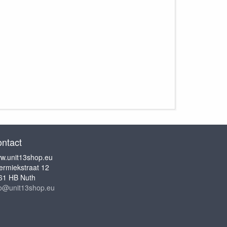
ntact
w.unit13shop.eu
ermiekstraat 12
61 HB Nuth
fo@unit13shop.eu