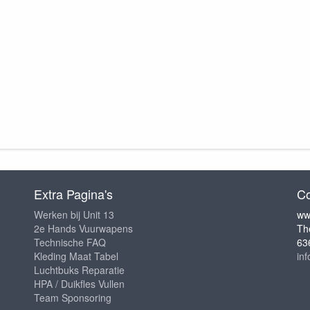
Extra Pagina's
Co
Werken bij Unit 13
ww
2e Hands Vuurwapens
Th
Technische FAQ
63
Kleding Maat Tabel
in
Luchtbuks Reparatie
HPA / Duikfles Vullen
Team Sponsoring