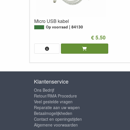
Micro USB kabel
84130
Op voorraad
€ 5.50
Klantenservice
Ons Bedrijf
Retour/RMA Procedure
Veel gestelde vragen
Reparatie aan uw wapen
Betaalmogelijkheden
Contact en openingstijden
Algemene voorwaarden