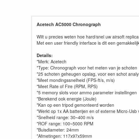
Acetech AC5000 Chronograph
Wilt u precies weten hoe hard/snel uw airsoft repl
Met een user friendly interface is dit een gemakke
Details:
*Merk: Acetech
*Type: Chronograph voor het meten van je schoten
*25 schoten geheugen opslag, voor een schot anal
*Meet mondingssnelheid (FPS-ft/s, m/s)
*Meet Rate of Fire (RPM, RPS)
*5 memory slots voor ammo parameter instellingen
*Berekend ook energie (Joule)
*Kan op een tripod gemonteerd worden
*Werkt op 1x AA batterijen en of externe Micro-Usb 
*Snelheid range: 30~400 m/s
*ROF range: 100~5000 RPM
*Buisdiameter: 24mm
*Afmetingen: 117x97x59mm