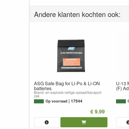
Andere klanten kochten ook:
ASG Safe Bag for Li-Po & Li-ON
U-13 M
batteries
(F) Ad
Brand- en explosie veilige oplaad/transport
zak
17544
Op voorraad
€ 9.99