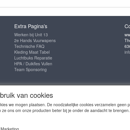
Extra Pagina's
Co
Werken bij Unit 13
ww
2e Hands Vuurwapens
Th
Technische FAQ
63
Kleding Maat Tabel
in
Luchtbuks Reparatie
HPA / Duikfles Vullen
Team Sponsoring
ruik van cookies
cookies we mogen plaatsen. De noodzakelijke cookies verzamelen geen
n ze ons om onze producten beter bij je onder de aandacht te brengen.
2009 - 2025- ALL EXPLICIT RIGHTS RESERVED to © Unit 13 Outdo
Marketing
Copy claim on the name and logo Unit 13 shop or anything else o