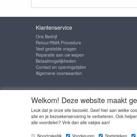
Klantenservice
Ons Bedrijf
Retour/RMA Procedure
Veel gestelde vragen
Reparatie aan uw wapen
Betaalmogelijkheden
Contact en openingstijden
Algemene voorwaarden
Sociale media
Welkom! Deze website maakt geb
Leuk dat je onze site bezoekt. Geef hier aan welke 
site en je bezoekerservaring te verbeteren. Ook helpe
alle voordelen? Vink dan alle vakjes aan!
Copyright © 
Noodzakelijk
Voorkeuren
Statistieken
Copyright © 