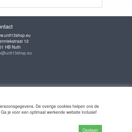
ntact
w.unit13shop.eu
ermiekstraat 12
61 HB Nuth
fo@unit13shop.eu
 persoonsgegevens. De overige cookies helpen ons de
 Ga je voor een optimaal werkende website inclusief
or Adventures
Opslaan
n the website