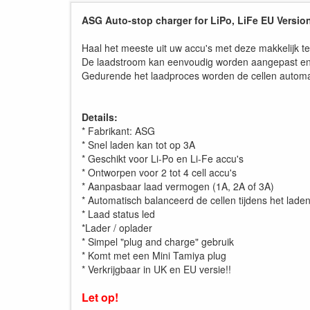
ASG Auto-stop charger for LiPo, LiFe EU Versio
Haal het meeste uit uw accu's met deze makkelijk te
De laadstroom kan eenvoudig worden aangepast en is 
Gedurende het laadproces worden de cellen automa
Details:
* Fabrikant: ASG
* Snel laden kan tot op 3A
* Geschikt voor Li-Po en Li-Fe accu's
* Ontworpen voor 2 tot 4 cell accu's
* Aanpasbaar laad vermogen (1A, 2A of 3A)
* Automatisch balanceerd de cellen tijdens het lade
* Laad status led
*Lader / oplader
* Simpel "plug and charge" gebruik
* Komt met een Mini Tamiya plug
* Verkrijgbaar in UK en EU versie!!
Let op!