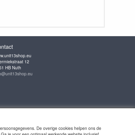
ntact
w.unit13shop.eu
ermiekstraat 12
61 HB Nuth
fo@unit13shop.eu
 persoonsgegevens. De overige cookies helpen ons de
 Ga je voor een optimaal werkende website inclusief