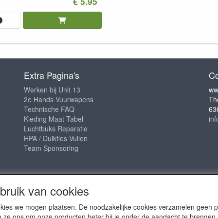
€ 5.95
Extra Pagina's
Co
Werken bij Unit 13
ww
2e Hands Vuurwapens
Th
Technische FAQ
63
Kleding Maat Tabel
in
Luchtbuks Reparatie
HPA / Duikfles Vullen
Team Sponsoring
ruik van cookies
cookies we mogen plaatsen. De noodzakelijke cookies verzamelen geen
n ze ons om onze producten beter bij je onder de aandacht te brengen.