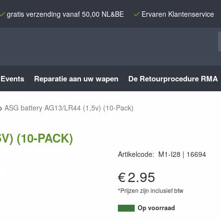
gratis verzending vanaf 50,00 NL&BE
Ervaren Klantenservice
Events
Reparatie aan uw wapen
De Retourprocedure RMA
ASG battery AG13/LR44 (1,5v) (10-Pack)
V) (10-PACK)
Artikelcode
:
M1-I28
16694
5707843039710
€
2.95
*Prijzen zijn inclusief btw
Op voorraad