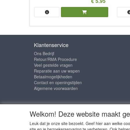
€ 5.95
Klantenservice
Ons Bedrijf
Retour/RMA Procedure
Veel gestelde vragen
Reparatie aan uw wapen
Betaalmogelijkheden
Contact en openingstijden
Algemene voorwaarden
Sociale media
Welkom! Deze website maakt geb
Leuk dat je onze site bezoekt. Geef hier aan welke 
site en je bezoekerservaring te verbeteren. Ook helpe