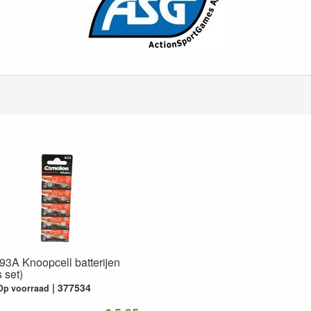
3A Knoopcell batterijen
 set)
377534
Op voorraad