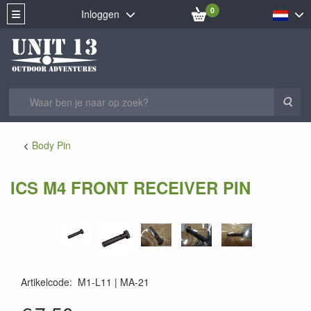
0
Inloggen
Zoe
Body Pin
ICS M4 FRONT RECEIVER PIN
Artikelcode
:
M1-L11
MA-21
MA-21