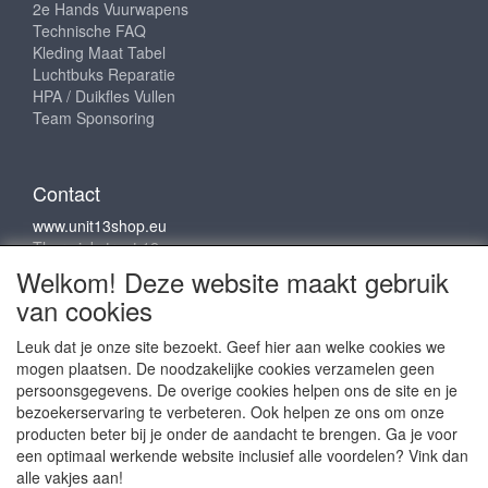
2e Hands Vuurwapens
Technische FAQ
Kleding Maat Tabel
Luchtbuks Reparatie
HPA / Duikfles Vullen
Team Sponsoring
Contact
www.unit13shop.eu
Thermiekstraat 12
6361 HB Nuth
Welkom! Deze website maakt gebruik
info@unit13shop.eu
van cookies
Leuk dat je onze site bezoekt. Geef hier aan welke cookies we
mogen plaatsen. De noodzakelijke cookies verzamelen geen
Sociale media
persoonsgegevens. De overige cookies helpen ons de site en je
bezoekerservaring te verbeteren. Ook helpen ze ons om onze
producten beter bij je onder de aandacht te brengen. Ga je voor
een optimaal werkende website inclusief alle voordelen? Vink dan
alle vakjes aan!