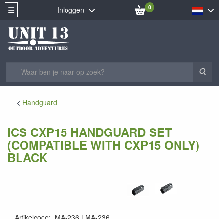
0
Inloggen
Zoe
Handguard
ICS CXP15 HANDGUARD SET
(COMPATIBLE WITH CXP15 ONLY)
BLACK
Artikelcode
:
MA-236
MA-236