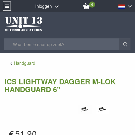
0
Inloggen
Zoe
Handguard
ICS LIGHTWAY DAGGER M-LOK
HANDGUARD 6"
MA-517
€
51.90