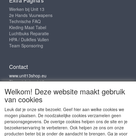
Extra Pagina's
Werken bij Unit 13
2e Hands Vuurwapens
Technische FAQ
Kleding Maat Tabel
Luchtbuks Reparatie
HPA / Duikfles Vullen
Team Sponsoring
Contact
www.unit13shop.eu
Thermiekstraat 12
6361 HB Nuth
Welkom! Deze website maakt gebruik
info@unit13shop.eu
van cookies
Leuk dat je onze site bezoekt. Geef hier aan welke cookies we
mogen plaatsen. De noodzakelijke cookies verzamelen geen
Sociale media
persoonsgegevens. De overige cookies helpen ons de site en je
bezoekerservaring te verbeteren. Ook helpen ze ons om onze
producten beter bij je onder de aandacht te brengen. Ga je voor