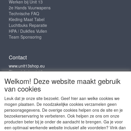
Werken bij Unit 13
2e Hands Vuurwapens
Technische FAQ
Kleding Maat Tabel
Luchtbuks Reparatie
HPA / Duikfles Vullen
Team Sponsoring
Contact
www.unit13shop.eu
Thermiekstraat 12
6361 HB Nuth
Welkom! Deze website maakt gebruik
info@unit13shop.eu
van cookies
Leuk dat je onze site bezoekt. Geef hier aan welke cookies we
mogen plaatsen. De noodzakelijke cookies verzamelen geen
Sociale media
persoonsgegevens. De overige cookies helpen ons de site en je
bezoekerservaring te verbeteren. Ook helpen ze ons om onze
producten beter bij je onder de aandacht te brengen. Ga je voor
een optimaal werkende website inclusief alle voordelen? Vink dan