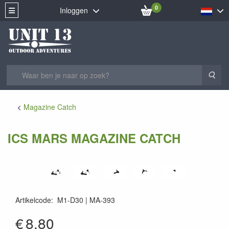
0
Inloggen
Zoe
Magazine Catch
ICS MARS MAGAZINE CATCH
Artikelcode
:
M1-D30
MA-393
MA-393
€
8.80