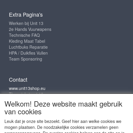
Extra Pagina's
Werken bij Unit 13
2e Hands Vuurwapens
Technische FAQ
Kleding Maat Tabel
Luchtbuks Reparatie
HPA / Duikfles Vullen
Team Sponsoring
Contact
www.unit13shop.eu
Thermiekstraat 12
6361 HB Nuth
Welkom! Deze website maakt gebruik
info@unit13shop.eu
van cookies
Leuk dat je onze site bezoekt. Geef hier aan welke cookies we
mogen plaatsen. De noodzakelijke cookies verzamelen geen
Sociale media