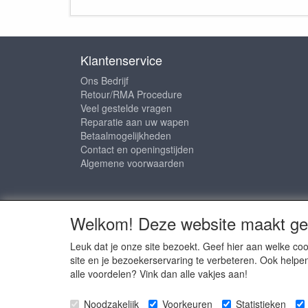
Klantenservice
Ons Bedrijf
Retour/RMA Procedure
Veel gestelde vragen
Reparatie aan uw wapen
Betaalmogelijkheden
Contact en openingstijden
Algemene voorwaarden
Sociale media
Welkom! Deze website maakt geb
Leuk dat je onze site bezoekt. Geef hier aan welke 
site en je bezoekerservaring te verbeteren. Ook helpe
alle voordelen? Vink dan alle vakjes aan!
Copyright © 
Noodzakelijk
Voorkeuren
Statistieken
Copyright © 