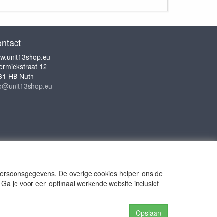
ntact
w.unit13shop.eu
ermiekstraat 12
61 HB Nuth
fo@unit13shop.eu
 persoonsgegevens. De overige cookies helpen ons de
 Ga je voor een optimaal werkende website inclusief
or Adventures
Opslaan
n the website