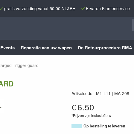
gratis verzending vanaf 50,00 NL&BE
Ervaren Klantenservice
Events
Reparatie aan uw wapen
De Retourprocedure RMA
larged Trigger guard
ARD
Artikelcode
:
M1-L11
MA-208
MA-208
€
6.50
*Prijzen zijn inclusief btw
Op bestelling te leveren