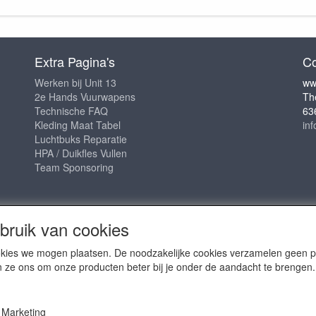
Extra Pagina's
Co
Werken bij Unit 13
ww
2e Hands Vuurwapens
Th
Technische FAQ
63
Kleding Maat Tabel
in
Luchtbuks Reparatie
HPA / Duikfles Vullen
Team Sponsoring
ruik van cookies
cookies we mogen plaatsen. De noodzakelijke cookies verzamelen geen
n ze ons om onze producten beter bij je onder de aandacht te brengen.
2009 - 2025- ALL EXPLICIT RIGHTS RESERVED to © Unit 13 Outdo
Marketing
Copy claim on the name and logo Unit 13 shop or anything else o