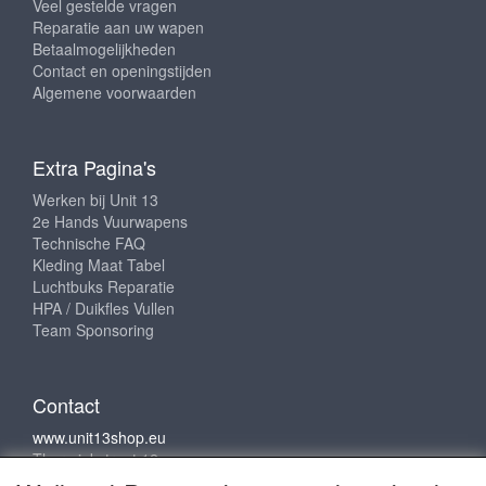
Veel gestelde vragen
Reparatie aan uw wapen
Betaalmogelijkheden
Contact en openingstijden
Algemene voorwaarden
Extra Pagina's
Werken bij Unit 13
2e Hands Vuurwapens
Technische FAQ
Kleding Maat Tabel
Luchtbuks Reparatie
HPA / Duikfles Vullen
Team Sponsoring
Contact
www.unit13shop.eu
Thermiekstraat 12
6361 HB Nuth