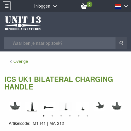
0
Inloggen
Zoe
Overige
ICS UK1 BILATERAL CHARGING
HANDLE
Artikelcode
:
M1-I41
MA-212
MA-212