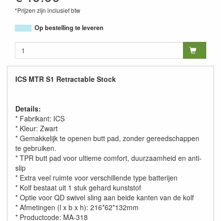
*Prijzen zijn inclusief btw
Op bestelling te leveren
ICS MTR S1 Retractable Stock
Details:
* Fabrikant: ICS
* Kleur: Zwart
* Gemakkelijk te openen butt pad, zonder gereedschappen
te gebruiken.
* TPR butt pad voor ultieme comfort, duurzaamheid en anti-
slip
* Extra veel ruimte voor verschillende type batterijen
* Kolf bestaat uit 1 stuk gehard kunststof
* Optie voor QD swivel sling aan beide kanten van de kolf
* Afmetingen (l x b x h): 216*62*132mm
* Productcode: MA-318