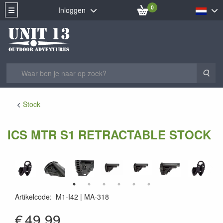
0
Inloggen
Zoe
Stock
ICS MTR S1 RETRACTABLE STOCK
Artikelcode
:
M1-I42
MA-318
MA-318
€
49.99