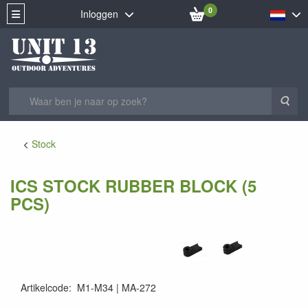
0
Inloggen
Zoe
Stock
ICS STOCK RUBBER BLOCK (5
PCS)
Artikelcode
:
M1-M34
MA-272
MA-272