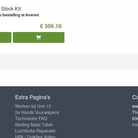
Stock Kit
 bestelling te leveren
€ 356.10
Extra Pagina's
Co
Werken bij Unit 13
ww
2e Hands Vuurwapens
Th
Technische FAQ
63
Kleding Maat Tabel
in
Luchtbuks Reparatie
HPA / Duikfles Vullen