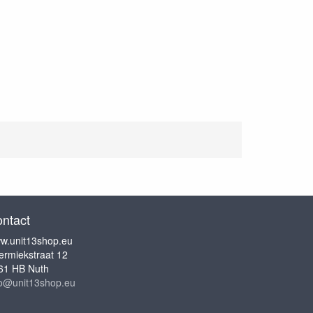
ntact
w.unit13shop.eu
ermiekstraat 12
61 HB Nuth
fo@unit13shop.eu