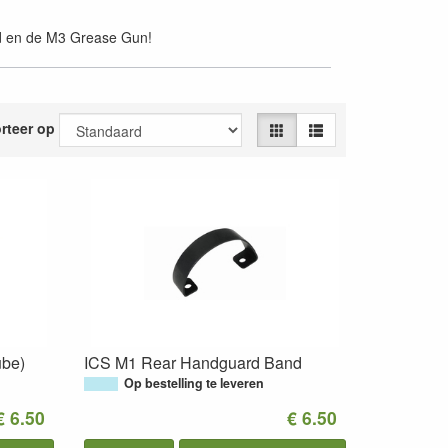
and en de M3 Grease Gun!
rteer op
ube)
ICS M1 Rear Handguard Band
Op bestelling te leveren
€ 6.50
€ 6.50