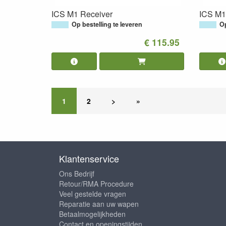
ICS M1 Receiver
ICS M1 
Op bestelling te leveren
Op
€ 115.95
1
2
>
»
Klantenservice
Ons Bedrijf
Retour/RMA Procedure
Veel gestelde vragen
Reparatie aan uw wapen
Betaalmogelijkheden
Contact en openingstijden