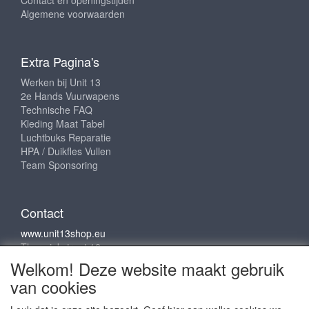
Contact en openingstijden
Algemene voorwaarden
Extra Pagina's
Werken bij Unit 13
2e Hands Vuurwapens
Technische FAQ
Kleding Maat Tabel
Luchtbuks Reparatie
HPA / Duikfles Vullen
Team Sponsoring
Contact
www.unit13shop.eu
Thermiekstraat 12
6361 HB Nuth
Welkom! Deze website maakt gebruik
info@unit13shop.eu
van cookies