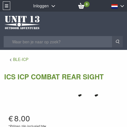
0
Inloggen
Zoe
BLE-ICP
ICS ICP COMBAT REAR SIGHT
AI-04
€
8.00
*Prijzen zijn inclusief btw