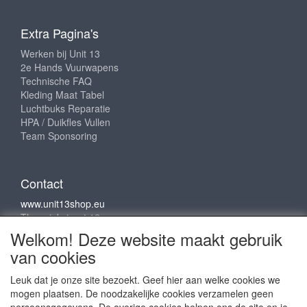
Extra Pagina's
Werken bij Unit 13
2e Hands Vuurwapens
Technische FAQ
Kleding Maat Tabel
Luchtbuks Reparatie
HPA / Duikfles Vullen
Team Sponsoring
Contact
www.unit13shop.eu
Thermiekstraat 12
6361 HB Nuth
Welkom! Deze website maakt gebruik
info@unit13shop.eu
van cookies
Leuk dat je onze site bezoekt. Geef hier aan welke cookies we
mogen plaatsen. De noodzakelijke cookies verzamelen geen
Sociale media