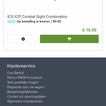
ICS ICP Combat Sight Combination
AI-02
Op bestelling te leveren
€ 16.50
Klantenservice
Ons Bedrijf
Retour/RMA Procedure
Veel gestelde vragen
Reparatie aan uw wapen
Betaalmogelijkheden
Contact en openingstijden
Algemene voorwaarden