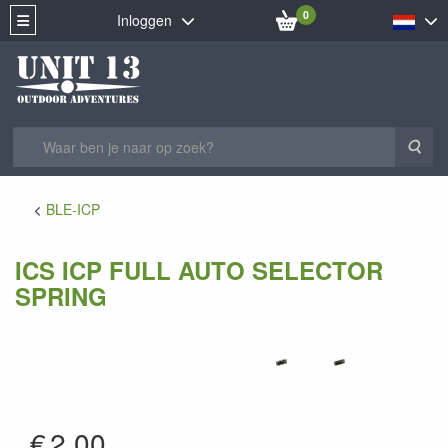
0
Inloggen
Zoe
BLE-ICP
ICS ICP FULL AUTO SELECTOR
SPRING
AI-17
€
2.00