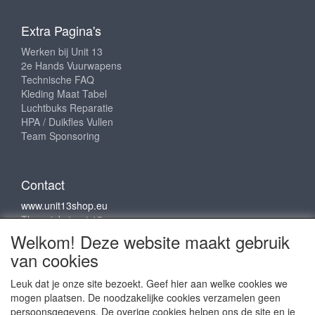
Extra Pagina's
Werken bij Unit 13
2e Hands Vuurwapens
Technische FAQ
Kleding Maat Tabel
Luchtbuks Reparatie
HPA / Duikfles Vullen
Team Sponsoring
Contact
www.unit13shop.eu
Thermiekstraat 12
6361 HB Nuth
Welkom! Deze website maakt gebruik
info@unit13shop.eu
van cookies
Leuk dat je onze site bezoekt. Geef hier aan welke cookies we
mogen plaatsen. De noodzakelijke cookies verzamelen geen
Sociale media
persoonsgegevens. De overige cookies helpen ons de site en je