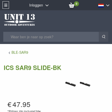
0
Inloggen
Zoe
BLE-SAR9
ICS SAR9 SLIDE-BK
AS-01
€
47.95
*Prijzen zijn inclusief btw