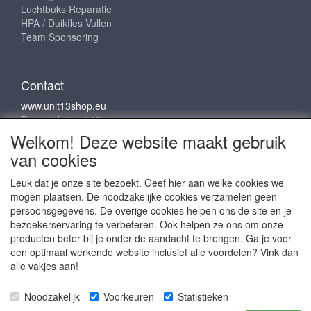
Luchtbuks Reparatie
HPA / Duikfles Vullen
Team Sponsoring
Contact
www.unit13shop.eu
Thermiekstraat 12
6361 HB Nuth
Welkom! Deze website maakt gebruik
info@unit13shop.eu
van cookies
Leuk dat je onze site bezoekt. Geef hier aan welke cookies we
mogen plaatsen. De noodzakelijke cookies verzamelen geen
Sociale media
persoonsgegevens. De overige cookies helpen ons de site en je
bezoekerservaring te verbeteren. Ook helpen ze ons om onze
producten beter bij je onder de aandacht te brengen. Ga je voor
een optimaal werkende website inclusief alle voordelen? Vink dan
alle vakjes aan!
Copyright © 2009 - 2025- ALL EXPLICIT RIGHTS
Noodzakelijk
Voorkeuren
Statistieken
RESERVED to © Unit 13 Outdoor Adventures