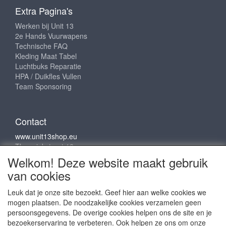
Extra Pagina's
Werken bij Unit 13
2e Hands Vuurwapens
Technische FAQ
Kleding Maat Tabel
Luchtbuks Reparatie
HPA / Duikfles Vullen
Team Sponsoring
Contact
www.unit13shop.eu
Thermiekstraat 12
6361 HB Nuth
Welkom! Deze website maakt gebruik
info@unit13shop.eu
van cookies
Leuk dat je onze site bezoekt. Geef hier aan welke cookies we
mogen plaatsen. De noodzakelijke cookies verzamelen geen
Sociale media
persoonsgegevens. De overige cookies helpen ons de site en je
bezoekerservaring te verbeteren. Ook helpen ze ons om onze