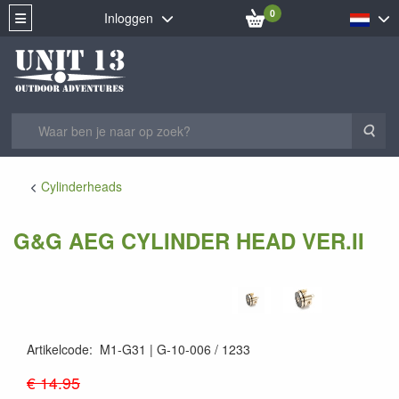
0
Inloggen
Zoe
Cylinderheads
G&G AEG CYLINDER HEAD VER.II
Artikelcode
:
M1-G31
G-10-006 / 1233
4712972924111
€ 14.95