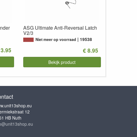
inder
ASG Ultimate Anti-Reversal Latch
V2/3
19538
Niet meer op voorraad
13.95
€ 8.95
Bekijk product
ntact
w.unit13shop.eu
ermiekstraat 12
61 HB Nuth
fo@unit13shop.eu