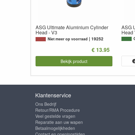
ASG Ultimate Aluminium Cylinder
ASG U
Head - V3
Head 
19252
Niet meer op voorraad
€ 13.95
Bekijk product
Klantenservice
Ons Bedrijf
Retour/RMA Procedure
Veel gestelde vragen
Reparatie aan uw wapen
Betaalmogelijkheden
Contact en openingstijden