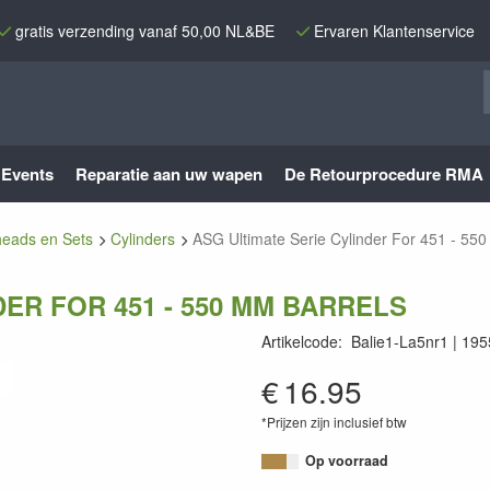
gratis verzending vanaf 50,00 NL&BE
Ervaren Klantenservice
Events
Reparatie aan uw wapen
De Retourprocedure RMA
heads en Sets
Cylinders
ASG Ultimate Serie Cylinder For 451 - 55
ER FOR 451 - 550 MM BARRELS
Artikelcode
:
Balie1-La5nr1
195
5707843084574
€
16.95
*Prijzen zijn inclusief btw
Op voorraad