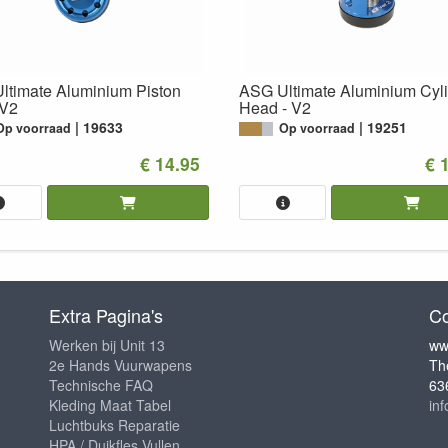
ltimate Aluminium Piston
ASG Ultimate Aluminium Cyl
V2
Head - V2
19633
19251
Op voorraad
Op voorraad
€ 14.95
€ 
Extra Pagina's
Co
Werken bij Unit 13
ww
2e Hands Vuurwapens
Th
Technische FAQ
63
Kleding Maat Tabel
in
Luchtbuks Reparatie
HPA / Duikfles Vullen