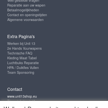
Veel gestelde vragen
Reparatie aan uw wapen
Betaalmogelijkheden
Contact en openingstijden
Algemene voorwaarden
Extra Pagina's
Werken bij Unit 13
2e Hands Vuurwapens
Technische FAQ
Kleding Maat Tabel
Luchtbuks Reparatie
HPA / Duikfles Vullen
Team Sponsoring
Contact
www.unit13shop.eu
Thermiekstraat 12
6361 HB Nuth