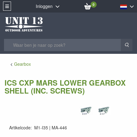
0
Inloggen
Zoe
Gearbox
ICS CXP MARS LOWER GEARBOX
SHELL (INC. SCREWS)
Artikelcode
:
M1-I35
MA-446
MA-446